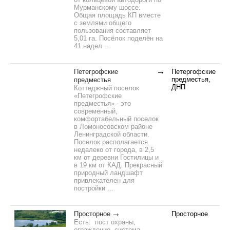
Мурманскому шоссе.
Общая площадь КП вместе
с землями общего
пользования составляет
5,01 га. Посёлок поделён на
41 надел ...
Петегрофские
Петергофские
предместья,
предместья
ДНП
Коттеджный поселок
«Петегрофские
предместья» - это
современный,
комфортабельный поселок
в Ломоносовском районе
Ленинградской области.
Поселок располагается
недалеко от города, в 2,5
км от деревни Гостилицы и
в 19 км от КАД. Прекрасный
природный ландшафт
привлекателен для
постройки ...
Просторное
Просторное
Есть: пост охраны,
ограждение, система