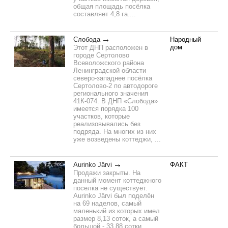
общая площадь посёлка
составляет 4,8 га....
Слобода
Народный
дом
Этот ДНП расположен в
городе Сертолово
Всеволожского района
Ленинградской области
северо-западнее посёлка
Сертолово-2 по автодороге
регионального значения
41К-074. В ДНП «Слобода»
имеется порядка 100
участков, которые
реализовывались без
подряда. На многих из них
уже возведены коттеджи, ...
Aurinko Järvi
ФАКТ
Продажи закрыты. На
данный момент коттеджного
поселка не существует.
Aurinko Järvi был поделён
на 69 наделов, самый
маленький из которых имел
размер 8,13 соток, а самый
большой - 33,88 сотки.