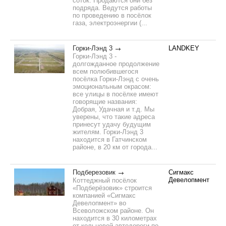
соток. Продаются они без
подряда. Ведутся работы
по проведению в посёлок
газа, электроэнергии (...
Горки-Лэнд 3
LANDKEY
Горки-Лэнд 3 -
долгожданное продолжение
всем полюбившегося
посёлка Горки-Лэнд с очень
эмоциональным окрасом:
все улицы в посёлке имеют
говорящие названия:
Добрая, Удачная и т.д. Мы
уверены, что такие адреса
принесут удачу будущим
жителям. Горки-Лэнд 3
находится в Гатчинском
районе, в 20 км от города...
Подберезовик
Сигмакс
Девелопмент
Коттеджный посёлок
«Подберёзовик» строится
компанией «Сигмакс
Девелопмент» во
Всеволожском районе. Он
находится в 30 километрах
от кольцевой автодороги по