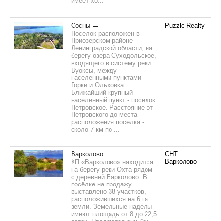
имеет хо...
Сосны
Puzzle Realty
Поселок расположен в
Приозерском районе
Ленинградской области, на
берегу озера Суходольское,
входящего в систему реки
Вуоксы, между
населенными пунктами
Горки и Ольховка.
Ближайший крупный
населенный пункт - поселок
Петровское. Расстояние от
Петровского до места
расположения поселка -
около 7 км по ...
Варколово
СНТ
Варколово
КП «Варколово» находится
на берегу реки Охта рядом
с деревней Варколово. В
посёлке на продажу
выставлено 38 участков,
расположившихся на 6 га
земли. Земельные наделы
имеют площадь от 8 до 22,5