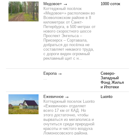
Медовое+
1000 соток
Коттеджный посёлок
«Медовое+» расположен во
Всеволожском районе в 8
километрах от Санкт-
Петербурга, в 500 метрах от
нового скоростного шоссе
Проспект Энгельса –
Приозерск – Сортавала,
добраться до посёлка не
составляет никакого труда,
с дороги виден огромный
рекламный щит с н...
Европа
Северо-
Западный
...
Фонд Жилья
и Ипотеки
Ежевичное
Luonto
Коттеджный поселок Luonto
«Ежевичное» отделяет
всего 17 км от КАД. Но
этого достаточно, чтобы
вырваться из мегаполиса и
очутиться среди природной
красоты и чистого воздуха
Ломоносовского района.