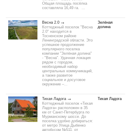
Общая площадь посёлка
составляла 16,49 га. ...
Весна 2.0
Зелёная
долина
Коттеджный поселок "Весна
2.0" находится в
Тосненском районе
Ленинградской области. Это
успешное продолжение
популярного поселка
компании "Зелёная долина"
- "Весна". Удачная локация
рядом с городом,
необходимый набор
центральных коммуникаций,
а также развитое
социальное и досуговое
окружение –...
Тихая Ладога
Тихая Ладога
Коттеджный поселок «Тихая
Ладога» расположен в 35
км от Санкт-Петербурга по
Мурманскому шоссе. До
поселка удобно добираться:
от метро Улица Дыбенко
автобусом №511, от