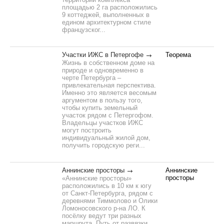
площадью 2 га расположились
9 коттеджей, выполненных в
едином архитектурном стиле
французског...
Участки ИЖС в Петергофе
Теорема
Жизнь в собственном доме на
природе и одновременно в
черте Петербурга –
привлекательная перспектива.
Именно это является весомым
аргументом в пользу того,
чтобы купить земельный
участок рядом с Петергофом.
Владельцы участков ИЖС
могут построить
индивидуальный жилой дом,
получить городскую реги...
Аннинские просторы
Аннинские
просторы
«Аннинские просторы»
расположились в 10 км к югу
от Санкт-Петербурга, рядом с
деревнями Тиммолово и Олики
Ломоносовского р-на ЛО. К
посёлку ведут три разных
маршрута. Путь от развязки