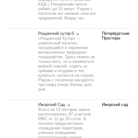
КАД с Ропшинским шоссе
займёт до 15 минут. Рядом с
посёлком нет никаких опасных
предприятий. Вокруг нег...
Рощинский хутор-5
Петербургские
Просторы
«Рощинский Хутор» —
уникальный поселок,
находящийся в окружении
великолепных природных
ландшафтов. Здесь можно не
только жить, но и заниматься
рыбной ловлей, ходить за
грибами и ягодами в лес,
купаться, кататься на лодках.
Рядом с посёлком находятся
три озера (озеро Белец- для
рыб...
Ижорский Сад
Ижорский сад
Всего на 13 гектарах земли
расположились 97 участков
ИЖС от 12 до 20 соток. В
поселке предусмотрено
ограждение территории,
уличное освещение,
круглосуточная охрана,