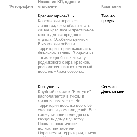
Название КП, адрес и
Фотографии
описание
Компания
Красноозерное-3
Тимбер
продукт
Карельский перешеек
Ленинградской области- это
самое красивое и престижное
место для загородного
отдыха. Особенно ценится
Выборгский район и
территория, примыкающая к
Финскому заливу. В одном из
таких уединённых мест, у
родникового озера Красное,
расположен наш коттеджный
посёлок «Красноозёрно...
Колтуши
Сигмакс
Девелопмент
Клубный поселок "Колтуши"
располагается в тихом и
живописном месте. На
территории поселка всего 55
участков и домовладений. Все
коммуникации подведены к
каждому дому и участку.
Поселок практически
полностью заселен.
Охраняемая территория, въезд