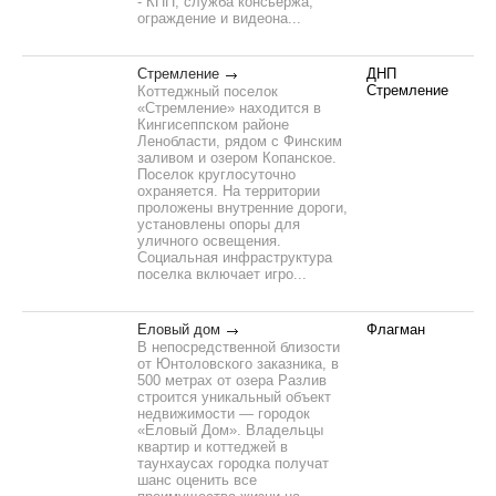
- КПП, служба консьержа,
ограждение и видеона...
Стремление
ДНП
Стремление
Коттеджный поселок
«Стремление» находится в
Кингисеппском районе
Ленобласти, рядом с Финским
заливом и озером Копанское.
Поселок круглосуточно
охраняется. На территории
проложены внутренние дороги,
установлены опоры для
уличного освещения.
Социальная инфраструктура
поселка включает игро...
Еловый дом
Флагман
В непосредственной близости
от Юнтоловского заказника, в
500 метрах от озера Разлив
строится уникальный объект
недвижимости — городок
«Еловый Дом». Владельцы
квартир и коттеджей в
таунхаусах городка получат
шанс оценить все