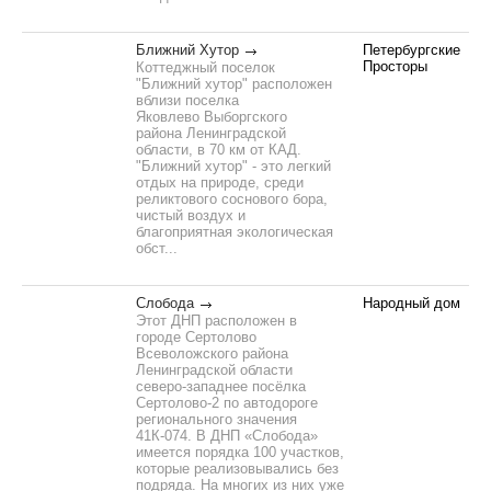
Ближний Хутор
Петербургские
Просторы
Коттеджный поселок
"Ближний хутор" расположен
вблизи поселка
Яковлево Выборгского
района Ленинградской
области, в 70 км от КАД.
"Ближний хутор" - это легкий
отдых на природе, среди
реликтового соснового бора,
чистый воздух и
благоприятная экологическая
обст...
Слобода
Народный дом
Этот ДНП расположен в
городе Сертолово
Всеволожского района
Ленинградской области
северо-западнее посёлка
Сертолово-2 по автодороге
регионального значения
41К-074. В ДНП «Слобода»
имеется порядка 100 участков,
которые реализовывались без
подряда. На многих из них уже