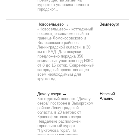
преимущества жизни на
курорте в условиях полного
городског...
Новосельцево
Землебург
«Новосельцево» - коттеджный
поселок, расположенный на
границе Ломоносовского и
Волосовского районов
Ленинградской области, в 30
км от КАД. Для покупки
предложено порядка 350
земельных участков под ИЖС
от 8 до 15 соток. Современный
загородный проект оснащен
всем необходимым для
круглогод...
Дача у озера
Невский
Альянс
Коттеджный поселок "Дача у
озера" построен в Выборгском
районе Ленинградской
области, в 20 метрах от
Краснофлотского озера.
Невдалеке расположен
горнолыжный курорт
"Пухтолова гора". На
территории комплекса