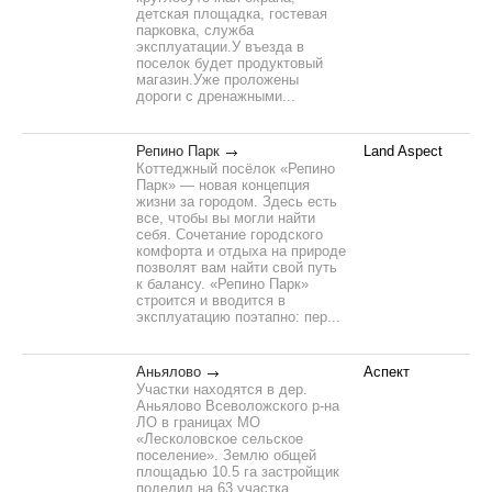
детская площадка, гостевая
парковка, служба
эксплуатации.У въезда в
поселок будет продуктовый
магазин.Уже проложены
дороги с дренажными...
Репино Парк
Land Aspect
Коттеджный посёлок «Репино
Парк» — новая концепция
жизни за городом. Здесь есть
все, чтобы вы могли найти
себя. Сочетание городского
комфорта и отдыха на природе
позволят вам найти свой путь
к балансу. «Репино Парк»
строится и вводится в
эксплуатацию поэтапно: пер...
Аньялово
Аспект
Участки находятся в дер.
Аньялово Всеволожского р-на
ЛО в границах МО
«Лесколовское сельское
поселение». Землю общей
площадью 10.5 га застройщик
поделил на 63 участка