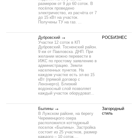
размером от 9 до 60 соток. В
посёлок проведено
электричество, из расчёта от 7
до 15 кВт на участок.
Получены ТУ на газ. ...
Дубровский
РОСБИЗНЕС
Участки 12 соток в КП
Дубровский. Тосненский район.
9 км от Павловска. ДНП. При
желании можно перевести в
ИЖС по простому заявлению в
администрацию. Земли
населенных пунктов. На
каждом участке есть эл-во 15
кВт (прямой договор с
Ленэнерго). Близкий
водоносный слой позволяет
каждый участок оборудоват...
Былины
Загородный
стиль
В Лужском районе, на берегу
Череменцкого озера
расположился коттеджный
поселок «Былины». Застройка
состоит из 25 участков, размер
каждого – 10 соток....