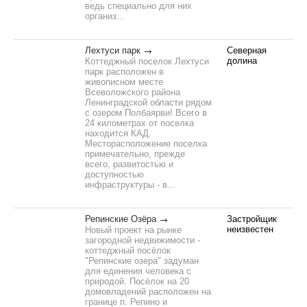
ведь специально для них
организ...
Лехтуси парк
Северная
долина
Коттеджный поселок Лехтуси
парк расположен в
живописном месте
Всеволожского района
Ленинградской области рядом
с озером Полбаярви! Всего в
24 километрах от поселка
находится КАД.
Месторасположение поселка
примечательно, прежде
всего, развитостью и
доступностью
инфраструктуры - в...
Репинские Озёра
Застройщик
неизвестен
Новый проект на рынке
загородной недвижимости -
коттеджный посёлок
"Репинские озера" задуман
для единения человека с
природой. Посёлок на 20
домовладений расположен на
границе п. Репино и