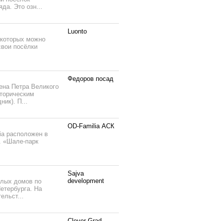
да. Это озн...
Luonto
 которых можно
свои посёлки
Федоров посад
ена Петра Великого
сторическим
ик). П...
OD-Familia АСК
ia расположен в
. «Шале-парк
Sajva
development
илых домов по
Петербурга. На
ельст...
Clever Grad