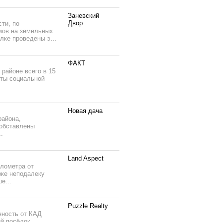
Заневский
Двор
ти, по
омов на земельных
лке проведены э...
ФАКТ
районе всего в 15
кты социальной
Новая дача
района,
 обставлены
.
Land Aspect
илометра от
кже неподалеку
е...
Puzzle Realty
нность от КАД
ый посёлок