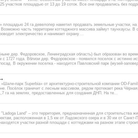
25 участков площадью от 13 до 19 соток. Все они продавались без подря
» площадью 24 га девелопер наметил продавать земельные участки, на
 Возможно часть территории коттеджного массива займут таунхаусы. В 
оводит электричество и нанимает охрану....
ныне дер. Федоровское, Ленинградская область) был образован во врем
м с 1727 года. Вблизи дер. Федоровское - появился поселок с истинно и
осад. В окружении поселка - находится Павловский парк (музей-заповедн
«Шале-парк Superbia» от архитектурно-строительной компании OD-Famil
не. Посёлок граничит с лесным массивом, рядом протекает река Чёрная
1,7 га на землях, предоставленных для создания ДНП. На те...
"Ladoga Land" – это территория, предназначенная для строительства ж
ктам, расположенная в 1,5 км от Ладожского озера и в 30 км от Санкт-
находятся участки разной площади с коттеджами на разном этапе строит