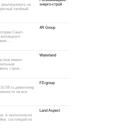
энерго-строй
 реализуемого на
удесный хвойный
4R Group
тории Санкт-
о жилищного
ин, ...
Waterland
астков имеют
тральным
вать строи...
FD-group
10,58 га девелопер
венности на все
Land Aspect
е, в экологически
йки, состоящей из