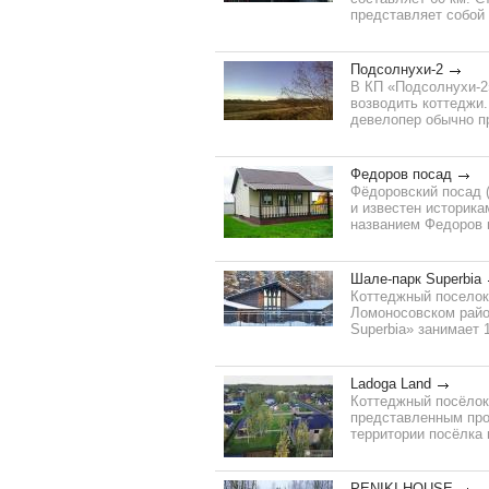
представляет собой 
Подсолнухи-2
В КП «Подсолнухи-2
возводить коттеджи.
девелопер обычно пр
Федоров посад
Фёдоровский посад (
и известен историка
названием Федоров п
Шале-парк Superbia
Коттеджный поселок 
Ломоносовском райо
Superbia» занимает 
Ladoga Land
Коттеджный посёлок 
представленным прое
территории посёлка 
PENIKI HOUSE