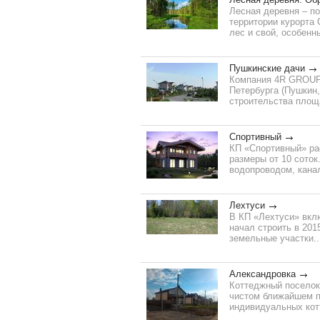
Лесная деревня – п
территории курорта
лес и свой, особенн
Пушкинские дачи
Компания 4R GROUP
Петербурга (Пушкин
строительства площа
Спортивный
КП «Спортивный» ра
размеры от 10 сото
водопроводом, канал
Лехтуси
В КП «Лехтуси» вклю
начал строить в 20
земельные участки..
Александровка
Коттеджный поселок 
чистом ближайшем пр
индивидуальных котт