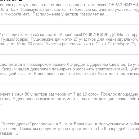
оселок премиум-класса в составе загородного комплекса ОБРАЗ ЖИЗНИ,
 Охта Парк. Преимущество поселка – небольшое количество участков, ч
ый микроклимат. Расположение участков позволяет на...
 возводит камерный коттеджный посёлок«ПУШКИНСКИЕ ДАЧИ» на терри
, Гуммолосары). Пушкинские дачи это- 27 участков для индивидуальног
дью от 10 до 30 соток. Участки расположены в г. Санкт-Петербурге (Пушк
сположится в Приозерском районе ЛО рядом с деревней Светлое. 16 уч
к. Каждый надел девелопер планирует обеспечить электроэнергией, цен
изацией и газом. В посёлке продаются участки с обязательством заказы
чает в себя 80 участков размером от 7 до 10 соток. Посёлок площадью 
15 году. У девелопера имеются документы, подтверждающие право собст
..
“Алесандровка” расположен в 5 км от Воронежа, в Новоусманском район
игороде. Проектом предусмотрено строительство I и II очередей застро
еджей....