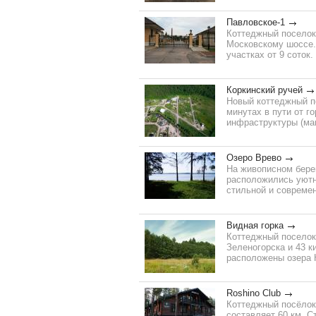
Павловское-1
Коттеджный поселок 
Московскому шоссе.
участках от 9 соток
Коркинский ручей
Новый коттеджный п
минутах в пути от г
инфраструктуры (маг
Озеро Врево
На живописном берег
расположились уютн
стильной и современ
Видная горка
Коттеджный поселок 
Зеленогорска и 43 к
расположены озера К
Roshino Club
Коттеджный посёлок
составляет 60 км. 