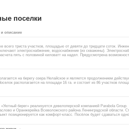
ные поселки
 и описание
е всего триста участков, площадью от девяти до тридцати соток. Инже
ключают электроснабжение, водоснабжение (из скважины). Электросна
расчета пять с половиной киловатт на надел. Предусмотрена возможнос
олагается на берегу озера Нелайское и является продолжением действ
оселок располагается на площади 16 га. и состоит из 86 участков площ
 «Уютный берег» реализуется девелоперской компанией Parabola Group.
слово и Оранжерейка Всеволожского района Ленинградской области. Ст
ъект позиционируется как комфорт-класс. Посёлок будет сдаваться одно
раз жизни