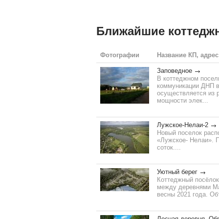
Ближайшие коттедж
Фотографии
Название КП, адрес
Заповедное
В коттеджном поселк
коммуникации ДНП в
осуществляется из 
мощности элек...
Лужское-Нелаи-2
Новый поселок расп
«Лужское- Нелаи». П
соток....
Уютный берег
Коттеджный посёлок
между деревнями Ма
весны 2021 года. Об
Лесная деревня. Об