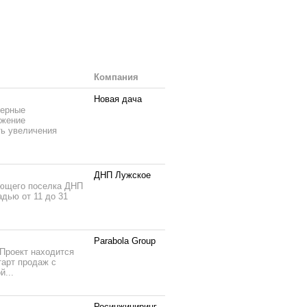
Компания
Новая дача
нерные
бжение
ть увеличения
ДНП Лужское
ующего поселка ДНП
адью от 11 до 31
Parabola Group
 Проект находится
арт продаж с
й...
Росинжиниринг-