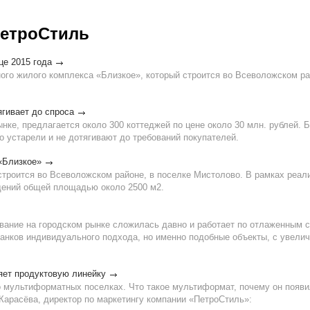
етроСтиль
це 2015 года
ного жилого комплекса «Близкое», который строится во Всеволожском ра
гивает до спроса
ынке, предлагается около 300 коттеджей по цене около 30 млн. рублей.
о устарели и не дотягивают до требований покупателей.
«Близкое»
троится во Всеволожском районе, в поселке Мистолово. В рамках реали
дений общей площадью около 2500 м2.
вание на городском рынке сложилась давно и работает по отлаженным 
 банков индивидуального подхода, но именно подобные объекты, с увели
ет продуктовую линейку
о мультиформатных поселках. Что такое мультиформат, почему он появи
Карасёва, директор по маркетингу компании «ПетроСтиль»: