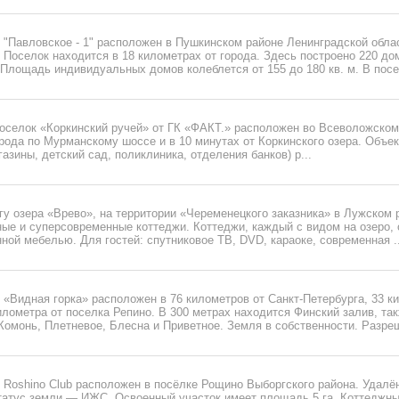
"Павловское - 1" расположен в Пушкинском районе Ленинградской облас
 Поселок находится в 18 километрах от города. Здесь построено 220 д
. Площадь индивидуальных домов колеблется от 155 до 180 кв. м. В посе
оселок «Коркинский ручей» от ГК «ФАКТ.» расположен во Всеволожском 
орода по Мурманскому шоссе и в 10 минутах от Коркинского озера. Объе
азины, детский сад, поликлиника, отделения банков) р...
у озера «Врево», на территории «Череменецкого заказника» в Лужском 
ые и суперсовременные коттеджи. Коттеджи, каждый с видом на озеро,
ной мебелью. Для гостей: спутниковое ТВ, DVD, караоке, современная ..
«Видная горка» расположен в 76 километров от Санкт-Петербурга, 33 к
илометра от поселка Репино. В 300 метрах находится Финский залив, та
омонь, Плетневое, Блесна и Приветное. Земля в собственности. Разреш
 Roshino Club расположен в посёлке Рощино Выборгского района. Удалё
Статус земли — ИЖС. Освоенный участок имеет площадь 5 га. Коттеджн