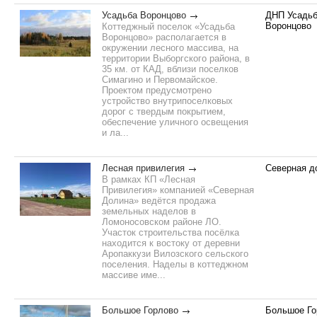
Усадьба Воронцово
ДНП Усадь
Воронцово
Коттеджный поселок «Усадьба
Воронцово» располагается в
окружении лесного массива, на
территории Выборгского района, в
35 км. от КАД, вблизи поселков
Симагино и Первомайское.
Проектом предусмотрено
устройство внутрипоселковых
дорог с твердым покрытием,
обеспечение уличного освещения
и ла...
Лесная привилегия
Северная д
В рамках КП «Лесная
Привилегия» компанией «Северная
Долина» ведётся продажа
земельных наделов в
Ломоносовском районе ЛО.
Участок строительства посёлка
находится к востоку от деревни
Аропаккузи Вилозского сельского
поселения. Наделы в коттеджном
массиве име...
Большое Горлово
Большое Го