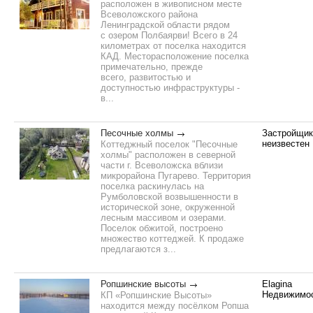
расположен в живописном месте
Всеволожского района
Ленинградской области рядом
с озером Полбаярви! Всего в 24
километрах от поселка находится
КАД. Месторасположение поселка
примечательно, прежде
всего, развитостью и
доступностью инфраструктуры -
в...
Песочные холмы
Застройщик
неизвестен
Коттеджный поселок "Песочные
холмы" расположен в северной
части г. Всеволожска вблизи
микрорайона Пугарево. Территория
поселка раскинулась на
Румболовской возвышенности в
исторической зоне, окруженной
лесным массивом и озерами.
Поселок обжитой, построено
множество коттеджей. К продаже
предлагаются з...
Ропшинские высоты
Elagina
Недвижимо
КП «Ропшинские Высоты»
находится между посёлком Ропша