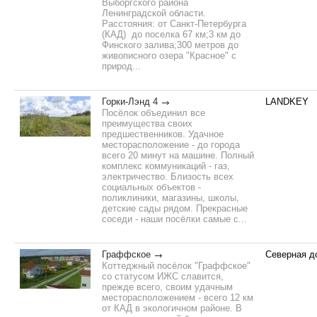
Выборгского района
Ленинградской области.
Расстояния: от Санкт-Петербурга
(КАД) до поселка 67 км;3 км до
Финского залива;300 метров до
живописного озера "Красное" с
природ...
Горки-Лэнд 4
LANDKEY
Посёлок объединил все
преимущества своих
предшественников. Удачное
месторасположение - до города
всего 20 минут на машине. Полный
комплекс коммуникаций - газ,
электричество. Близость всех
социальных объектов -
поликлиники, магазины, школы,
детские сады рядом. Прекрасные
соседи - наши посёлки самые с...
Граффское
Северная д
Коттеджный посёлок "Граффское"
со статусом ИЖС славится,
прежде всего, своим удачным
месторасположением - всего 12 км
от КАД в экологичном районе. В