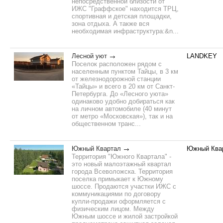
непосредственной близости от
ИЖС "Граффское" находится ТРЦ,
спортивная и детская площадки,
зона отдыха. А также вся
необходимая инфраструктура:&n...
Лесной уют
LANDKEY
Поселок расположен рядом с
населенным пунктом Тайцы, в 3 км
от железнодорожной станции
«Тайцы» и всего в 20 км от Санкт-
Петербурга. До «Лесного уюта»
одинаково удобно добираться как
на личном автомобиле (40 минут
от метро «Московская»), так и на
общественном транс...
Южный Квартал
Южный Ква
Территория "Южного Квартала" -
это новый малоэтажный квартал
города Всеволожска. Территория
поселка примыкает к Южному
шоссе. Продаются участки ИЖС с
коммуникациями по договору
купли-продажи оформляется с
физическим лицом. Между
Южным шоссе и жилой застройкой