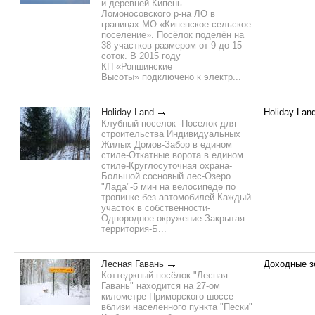
и деревней Кипень
Ломоносовского р-на ЛО в
границах МО «Кипенское сельское
поселение». Посёлок поделён на
38 участков размером от 9 до 15
соток. В 2015 году
КП «Ропшинские
Высоты» подключено к электр...
Holiday Land
Holiday Lan
Клубный поселок -Поселок для
строительства Индивидуальных
Жилых Домов-Забор в едином
стиле-Откатные ворота в едином
стиле-Круглосуточная охрана-
Большой сосновый лес-Озеро
"Лада"-5 мин на велосипеде по
тропинке без автомобилей-Каждый
участок в собственности-
Однородное окружение-Закрытая
территория-Б...
Лесная Гавань
Доходные з
Коттеджный посёлок "Лесная
Гавань" находится на 27-ом
километре Приморского шоссе
вблизи населенного пункта "Пески"