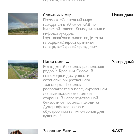
образом, чтобы остави...
Солнечный мир
Новая дача
Поселок «Солнечный мир»
находится в 70 км от КАД по
Киевской трассе. Коммуникации и
инфраструктура:
ГрунтовкаЭлектричествоДетская
площадкаОзероСпортивная
площадкаОхранаОграждение...
Пятая миля
Загородный
Коттеджный поселок расположен
рядом с Красным Селом. В
пешеходной доступности
остановки общественного
транспорта. Поселок
располагается в поле, окруженном
лесным массивом с одной
стороны. В непосредственной
близости от поселка находится
Дудергофское озеро с
обустроенной пляжной зоной для
купания. Ч...
Заводные Ёлки
ФАКТ