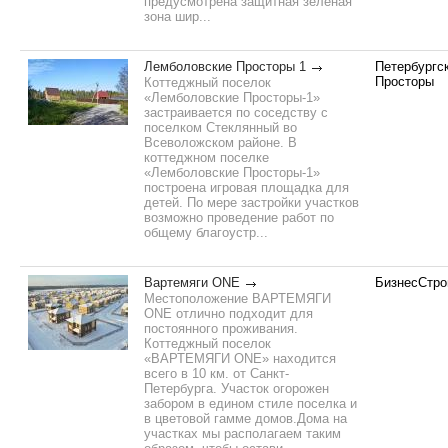
предусмотрена защитная зеленая
зона шир...
Лемболовские Просторы 1
Петербургс
Просторы
Коттеджный поселок
«Лемболовские Просторы-1»
застраивается по соседству с
поселком Стеклянный во
Всеволожском районе. В
коттеджном поселке
«Лемболовские Просторы-1»
построена игровая площадка для
детей. По мере застройки участков
возможно проведение работ по
общему благоустр...
Вартемяги ONE
БизнесСтро
Местоположение ВАРТЕМЯГИ
ONE отлично подходит для
постоянного проживания.
Коттеджный поселок
«ВАРТЕМЯГИ ONE» находится
всего в 10 км. от Санкт-
Петербурга. Участок огорожен
забором в едином стиле поселка и
в цветовой гамме домов.Дома на
участках мы располагаем таким