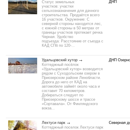
ДНП
Статус земельных
участков: участки
сельхозназначения для дачного
строительства. Продаётся всего
16 участков. Окружение: С
северной стороны находится лес,
с южной стороны в 50 метрах от
границы участков протекает речка
Черная. Удобство
подъезда: Расстояние от съезда с
КАД СПб по 120-...
Удальцовский хутор
ДНП Озерн
Коттеджный посёлок
«Удальцовский хутор» возводится
рядом с Суходольским озером в
Приозерском районе Ленобласти.
Дорога до него от КАД на
автомобиле займёт около часа и
составит 70 километров.
Добираться следует по
Приозерскому шоссе и трассе
«Сортавала». От Финляндского
вокза...
Лехтуси парк
Северная д
Коттеджный поселок Лехтуси парк