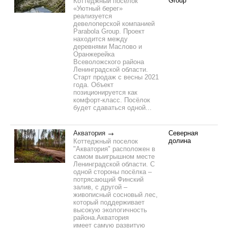
Group
Коттеджный посёлок
«Уютный берег»
реализуется
девелоперской компанией
Parabola Group. Проект
находится между
деревнями Маслово и
Оранжерейка
Всеволожского района
Ленинградской области.
Старт продаж с весны 2021
года. Объект
позиционируется как
комфорт-класс. Посёлок
будет сдаваться одной...
Акватория
Северная
долина
Коттеджный поселок
"Акватория" расположен в
самом выигрышном месте
Ленинградской области. С
одной стороны посёлка –
потрясающий Финский
залив, с другой –
живописный сосновый лес,
который поддерживает
высокую экологичность
района.Акватория
имеет самую развитую