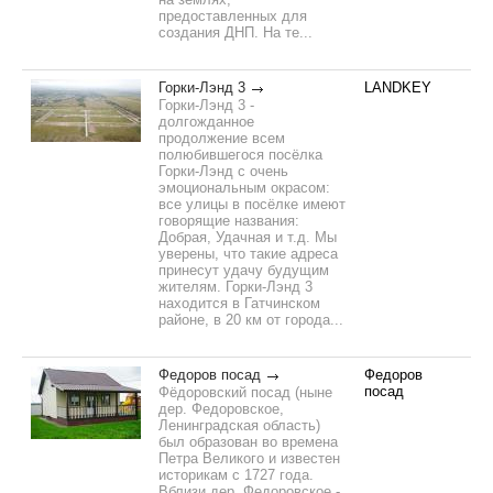
предоставленных для
создания ДНП. На те...
Горки-Лэнд 3
LANDKEY
Горки-Лэнд 3 -
долгожданное
продолжение всем
полюбившегося посёлка
Горки-Лэнд с очень
эмоциональным окрасом:
все улицы в посёлке имеют
говорящие названия:
Добрая, Удачная и т.д. Мы
уверены, что такие адреса
принесут удачу будущим
жителям. Горки-Лэнд 3
находится в Гатчинском
районе, в 20 км от города...
Федоров посад
Федоров
посад
Фёдоровский посад (ныне
дер. Федоровское,
Ленинградская область)
был образован во времена
Петра Великого и известен
историкам с 1727 года.
Вблизи дер. Федоровское -