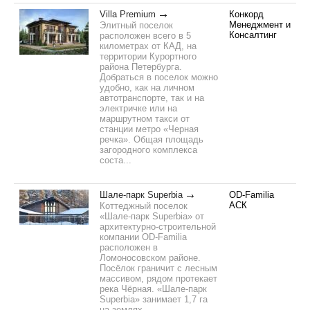
Villa Premium
Конкорд
Менеджмент и
Элитный поселок
Консалтинг
расположен всего в 5
километрах от КАД, на
территории Курортного
района Петербурга.
Добраться в поселок можно
удобно, как на личном
автотранспорте, так и на
электричке или на
маршрутном такси от
станции метро «Черная
речка». Общая площадь
загородного комплекса
соста...
Шале-парк Superbia
OD-Familia
АСК
Коттеджный поселок
«Шале-парк Superbia» от
архитектурно-строительной
компании OD-Familia
расположен в
Ломоносовском районе.
Посёлок граничит с лесным
массивом, рядом протекает
река Чёрная. «Шале-парк
Superbia» занимает 1,7 га
на землях,