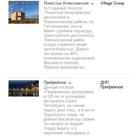
Поместье Алексеевское
Village Group
Коттеджный поселок
"Поместье Алексеевское"
расположен в
Ломоносовском районе, по
Гостилицкому шоссе.
Имеет удобные подъезды,
транспортную доступность.
Ломоносовский район
всегда славился своей
экологичностью. Дороги
построены на 80%,
электричество подключено.
Магазин в посёлке.
Посёлок выполнен по...
Прибрежное
ДНП
Прибрежное
Дачный посёлок
«Прибрежное» расположен
в 125 км от кольцевой
автодороги Санкт-
Петербурга, на самом
берегу реки Сясь, в 6 км от
Ладожского озера, на
ровном высоком (на уровне
3-х метров от водной
глади) берегу, и в
окружении смешанных и