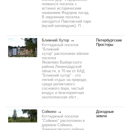
появился поселок с
истинно историческим
названием Федоров посад.
В окружении поселка -
находится Павловский парк
(музей-заповедник). П...
Ближний Хутор
Петербургские
Просторы
Коттеджный поселок
"Ближний
хутор" расположен вблизи
поселка
Яковлево Выборгского
района Ленинградской
области, в 70 км от КАД.
"Ближний хутор" - это
легкий отдых на природе,
среди реликтового
соснового бора, чистый
воздух и благоприятная
экологическая обст...
Сойкино
Доходные
земли
Коттеджный поселок
"Сойкино" расположен в
деревне Сойкино,
Ломоносовского района,