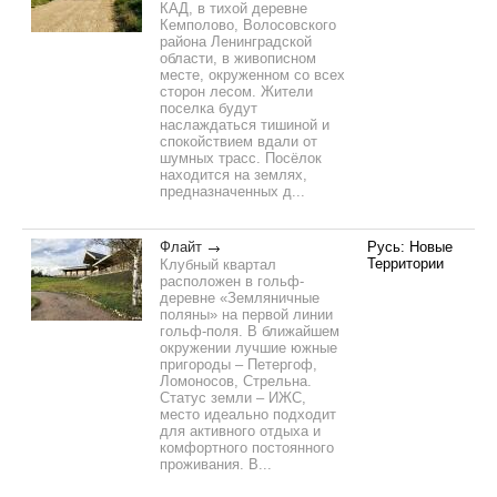
КАД, в тихой деревне
Кемполово, Волосовского
района Ленинградской
области, в живописном
месте, окруженном со всех
сторон лесом. Жители
поселка будут
наслаждаться тишиной и
спокойствием вдали от
шумных трасс. Посёлок
находится на землях,
предназначенных д...
Флайт
Русь: Новые
Территории
Клубный квартал
расположен в гольф-
деревне «Земляничные
поляны» на первой линии
гольф-поля. В ближайшем
окружении лучшие южные
пригороды – Петергоф,
Ломоносов, Стрельна.
Статус земли – ИЖС,
место идеально подходит
для активного отдыха и
комфортного постоянного
проживания. В...