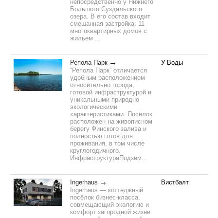
непосредственно у Нижнего
Большого Суздальского
озера. В его состав входит
смешанная застройка: 11
многоквартирных домов с
жильем ...
Репола Парк
У Воды
“Репола Парк” отличается
удобным расположением
относительно города,
готовой инфраструктурой и
уникальными природно-
экологическими
характеристиками. Посёлок
расположен на живописном
берегу Финского залива и
полностью готов для
проживания, в том числе
круглогодичного.
ИнфраструктураПодзем...
Ingerhaus
Вистбалт
Ingerhaus — коттеджный
посёлок бизнес-класса,
совмещающий экологию и
комфорт загородной жизни