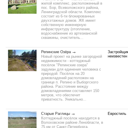
жилой комплекс, расположенный в
пос. Бор, Всеволожского района,
Ленинградской области. Комплекс
состоит из 6-ти блокированных
двухэтажных домов. ЖК имеет
собственную инженерную
инфраструктуру (отопление,
водоснабжение из артезианской
скважины, очиститель...
Репинские Озёра
Застройщи
неизвестен
Новый проект на рынке загородной
недвижимости - коттеджный
посёлок "Репинские озера"
задуман для единения человека с
природой. Посёлок на 20
домовладений расположен на
границе п. Репино и Выборгского
района. Расстояние между
домовладениями составляет 150
метров, что обеспечит
приватность. Уникально...
Старые Раглицы
Евростиль
Коттеджный посёлок находится в
Волоховском районе Ленобласти, в
75 км от Санкт-Петербурга.