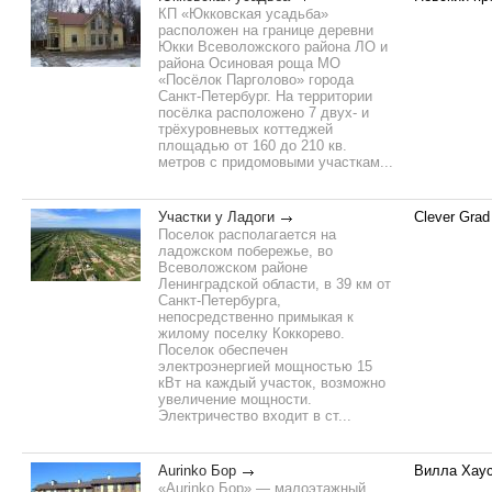
КП «Юкковская усадьба»
расположен на границе деревни
Юкки Всеволожского района ЛО и
района Осиновая роща МО
«Посёлок Парголово» города
Санкт-Петербург. На территории
посёлка расположено 7 двух- и
трёхуровневых коттеджей
площадью от 160 до 210 кв.
метров с придомовыми участкам...
Участки у Ладоги
Clever Grad
Поселок располагается на
ладожском побережье, во
Всеволожском районе
Ленинградской области, в 39 км от
Санкт-Петербурга,
непосредственно примыкая к
жилому поселку Коккорево.
Поселок обеспечен
электроэнергией мощностью 15
кВт на каждый участок, возможно
увеличение мощности.
Электричество входит в ст...
Aurinko Бор
Вилла Хау
«Aurinko Бор» — малоэтажный