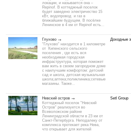
локации, и называется она –
Repinof. В коттеджный поселок
будет заведено электричество 15
кВт, водопровод и газ в
ближайшем будущем. В посёлке
Ленинское в 4 км от Repinof есть...
Глухово
Доходные 
"Глухово" находится в 1 километре
от Кипенского сельского
поселения , где есть вся
необходимая городская
инфраструктура, которая поможет
вам жить в своем загородном доме
с наилучшим комфортом: детский
сад и школа, детская музыкальная
школа;аптека;поликлиника;сетевые
магазины. Также...
Невский остров
Setl Group
Коттеджный поселок "Невский
Остров" реализуется во
Всеволожском районе
Ленинградской области в 23 км от
Санкт-Петербурга. Неподалеку от
комплекса протекает река Нева,
что открывает для жителей