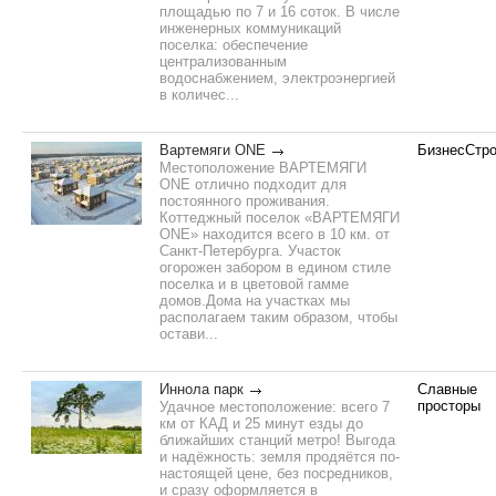
площадью по 7 и 16 соток. В числе
инженерных коммуникаций
поселка: обеспечение
централизованным
водоснабжением, электроэнергией
в количес...
Вартемяги ONE
БизнесСтро
Местоположение ВАРТЕМЯГИ
ONE отлично подходит для
постоянного проживания.
Коттеджный поселок «ВАРТЕМЯГИ
ONE» находится всего в 10 км. от
Санкт-Петербурга. Участок
огорожен забором в едином стиле
поселка и в цветовой гамме
домов.Дома на участках мы
располагаем таким образом, чтобы
остави...
Иннола парк
Славные
просторы
Удачное местоположение: всего 7
км от КАД и 25 минут езды до
ближайших станций метро! Выгода
и надёжность: земля продяётся по-
настоящей цене, без посредников,
и сразу оформляется в