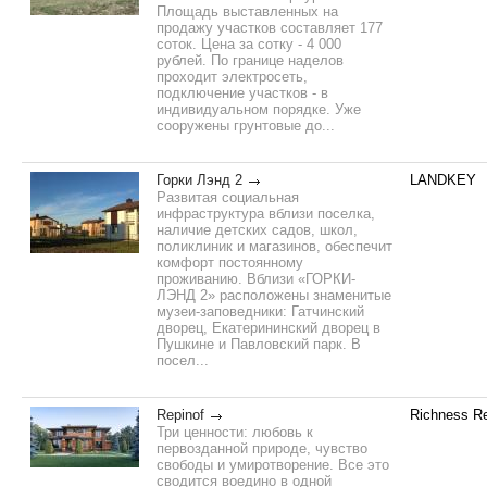
Площадь выставленных на
продажу участков составляет 177
соток. Цена за сотку - 4 000
рублей. По границе наделов
проходит электросеть,
подключение участков - в
индивидуальном порядке. Уже
сооружены грунтовые до...
Горки Лэнд 2
LANDKEY
Развитая социальная
инфраструктура вблизи поселка,
наличие детских садов, школ,
поликлиник и магазинов, обеспечит
комфорт постоянному
проживанию. Вблизи «ГОРКИ-
ЛЭНД 2» расположены знаменитые
музеи-заповедники: Гатчинский
дворец, Екатерининский дворец в
Пушкине и Павловский парк. В
посел...
Repinof
Richness Re
Три ценности: любовь к
первозданной природе, чувство
свободы и умиротворение. Все это
сводится воедино в одной