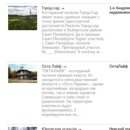
Город-сад
1-я Академ
недвижимо
Коттеджный посёлок Город-Сад
имеет очень удобную локацию с
точки зрения транспортной
доступности.Посёлок Город-сад
расположен в Выборгском районе
Санкт-Петербурга! Да в границах
Санкт-Петербурга! Адрес участков:
г. Санкт-Петербург, посёлок
Левашово, Пригородный,участок
№ ___ (Новосёлки). К посёлку м...
Охта Лайф
ОхтаЛайф
"ОХТАЛАЙФ" - коттеджный
поселок премиум класса. Кп
находится в непосредственной
близости с «Охта Парком» - одним
из крупнейших загородных как
летних, так и зимних курортов.
Совмещает в себе спорт и
развлечения. На территории
комплекса будут
функционировать 2
индивидуальных въ...
Юкковская усадьба
Невский пр