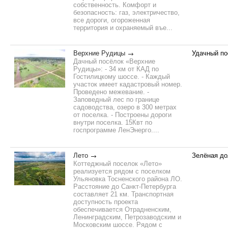
собственность. Комфорт и
безопасность: газ, электричество,
все дороги, огороженная
территория и охраняемый въе...
Верхние Рудицы
Удачный по
Дачный посёлок «Верхние
Рудицы»: - 34 км от КАД по
Гостилицкому шоссе. - Каждый
участок имеет кадастровый номер.
Проведено межевание. -
Заповедный лес по границе
садоводства, озеро в 300 метрах
от поселка. - Построены дороги
внутри поселка. 15Квт по
госпрограмме ЛенЭнерго....
Лето
Зелёная до
Коттеджный поселок «Лето»
реализуется рядом с поселком
Ульяновка Тосненского района ЛО.
Расстояние до Санкт-Петербурга
составляет 21 км. Транспортная
доступность проекта
обеспечивается Отрадненским,
Ленинградским, Петрозаводским и
Московским шоссе. Рядом с