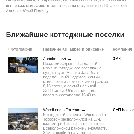
сегменты рынка, и о причинах, которые способствуют сближению
цен, рассказал заместитель генерального директора ГК «Невский
Альянс» Юрий Полищук:
Ближайшие коттеджные поселки
Фотографии
Название КП, адрес и описание
Компания
Aurinko Järvi
ФАКТ
Продажи закрыты. На данный
момент коттеджного поселка не
существует. Aurinko Järvi был
поделён на 69 наделов, самый
маленький из которых имел размер
8,13 соток, а самый большой -
33,88 сотки. Общая площадь
посёлка составляла 16,49 га. ...
WoodLand в Токсово
ДНП Каска
Коттеджный поселок «WoodLand в
Токсово» расположился на 17-м
километре Токсовского шоссе, во
Всеволожском районе Ленобласти.
Земля разбита на участки