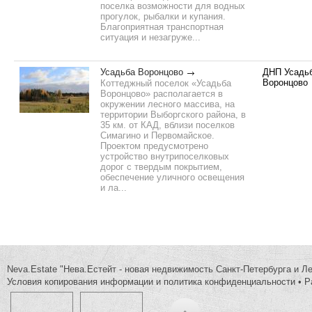
поселка возможности для водных
прогулок, рыбалки и купания.
Благоприятная транспортная
ситуация и незагруже...
Усадьба Воронцово
ДНП Усадь
Воронцово
Коттеджный поселок «Усадьба
Воронцово» располагается в
окружении лесного массива, на
территории Выборгского района, в
35 км. от КАД, вблизи поселков
Симагино и Первомайское.
Проектом предусмотрено
устройство внутрипоселковых
дорог с твердым покрытием,
обеспечение уличного освещения
и ла...
Neva.Estate "Нева.Естейт - новая недвижимость Санкт-Петербурга и Л
Условия копирования информации и политика конфиденциальности
•
Р